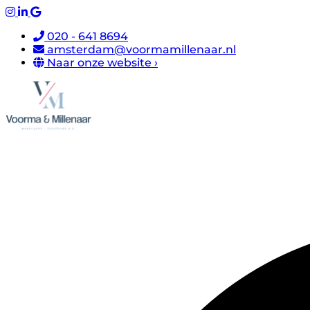
020 - 641 8694
amsterdam@voormamillenaar.nl
Naar onze website ›