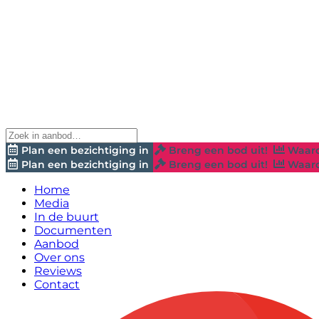
Plan een bezichtiging in
Breng een bod uit!
Waard
Plan een bezichtiging in
Breng een bod uit!
Waard
Home
Media
In de buurt
Documenten
Aanbod
Over ons
Reviews
Contact